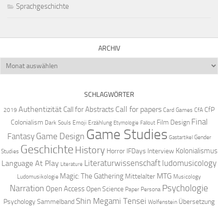
Sprachgeschichte
ARCHIV
Archiv
SCHLAGWÖRTER
Authentizität
Call for papers
Call for Abstracts
CfP
2019
Card Games
CfA
Final
Colonialism
Film Design
Dark Souls
Emoji
Erzählung
Etymologie
Fallout
Game Studies
Game Design
Fantasy
Gender
Gastartikel
Geschichte
History
Kolonialismus
Horror
IFDays
Interview
Studies
Literaturwissenschaft
ludomusicology
Language At Play
Literature
MTG
Magic: The Gathering
Mittelalter
Ludomusikologie
Musicology
Narration
Psychologie
Open Access
Open Science
Paper
Persona
Shin Megami Tensei
Psychology
Sammelband
Übersetzung
Wolfenstein