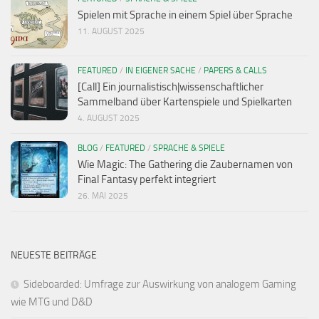
Spielen mit Sprache in einem Spiel über Sprache
11. AUGUST 2025
FEATURED
/
IN EIGENER SACHE
/
PAPERS & CALLS
[Call] Ein journalistisch|wissenschaftlicher
Sammelband über Kartenspiele und Spielkarten
4. AUGUST 2025
BLOG
/
FEATURED
/
SPRACHE & SPIELE
Wie Magic: The Gathering die Zaubernamen von
Final Fantasy perfekt integriert
26. MAI 2025
NEUESTE BEITRÄGE
Sideboarded: Umfrage zur Auswirkung von analogem Gaming
wie MTG und D&D