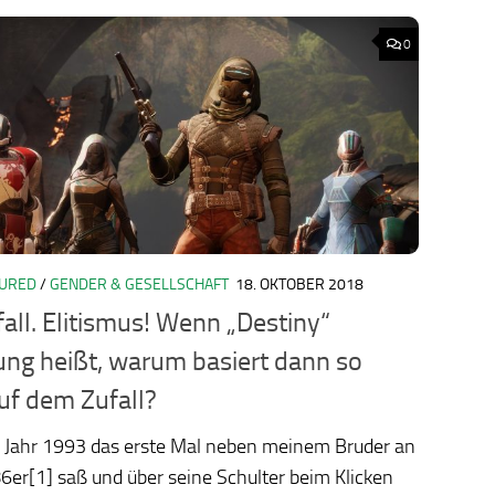
0
TURED
/
GENDER & GESELLSCHAFT
18. OKTOBER 2018
ology.org/ludo2026/
fall. Elitismus! Wenn „Destiny“
ng heißt, warum basiert dann so
auf dem Zufall?
im Jahr 1993 das erste Mal neben meinem Bruder an
er[1] saß und über seine Schulter beim Klicken