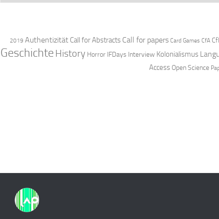
Authentizität
Call for papers
Call for Abstracts
Cf
2019
Card Games
CfA
Geschichte
History
Langu
Kolonialismus
Horror
IFDays
Interview
Access
Open Science
Pa