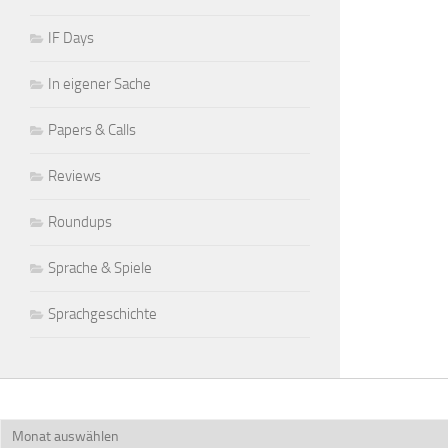
IF Days
In eigener Sache
Papers & Calls
Reviews
Roundups
Sprache & Spiele
Sprachgeschichte
Archiv