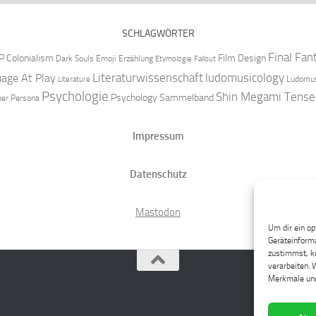
SCHLAGWÖRTER
Final Fan
P
Colonialism
Film Design
Dark Souls
Emoji
Erzählung
Etymologie
Fallout
Literaturwissenschaft
ludomusicology
age At Play
Ludomus
Literature
Psychologie
Shin Megami Tense
Psychology
Sammelband
per
Persona
Impressum
Datenschutz
Mastodon
Um dir ein op
Geräteinforma
zustimmst, kö
verarbeiten. 
Merkmale und