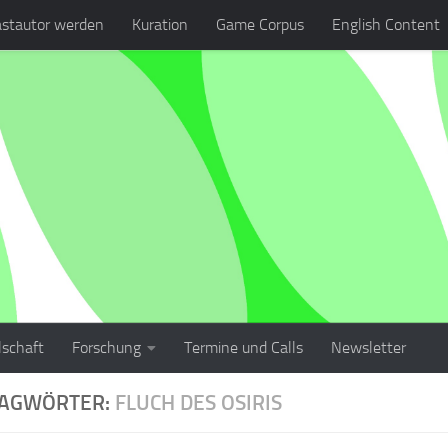
stautor werden
Kuration
Game Corpus
English Content
lschaft
Forschung
Termine und Calls
Newsletter
LAGWÖRTER:
FLUCH DES OSIRIS