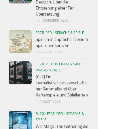
Deutsch: Über die
Entstehung einer Fan-
Übersetzung
13. NOVEMBER 2025
FEATURED
/
SPRACHE & SPIELE
Spielen mit Sprache in einem
Spiel über Sprache
11. AUGUST 2025
FEATURED
/
IN EIGENER SACHE
/
PAPERS & CALLS
[Call] Ein
journalistisch|wissenschaftlic
her Sammelband über
Kartenspiele und Spielkarten
4. AUGUST 2025
BLOG
/
FEATURED
/
SPRACHE &
SPIELE
Wie Magic: The Gathering die