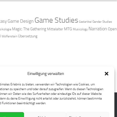
Game Studies
Game Design
tasy
Gender Studies
Gastartikel
Narration
MTG
Magic: The Gathering
Open
Mittelalter
ikologie
Musicology
i
Übersetzung
Wolfenstein
Einwilligung verwalten
timales Erlebnis zu bieten, verwenden wir Technologien wie Cookies, um
tionen zu speichern und/oder darauf zuzugreifen. Wenn du diesen Technologien
nnen wir Daten wie das Surfverhalten oder eindeutige IDs auf dieser Website
Wenn du deine Einwillligung nicht erteilst oder zurückziehst, können bestimmte
 Funktionen beeinträchtigt werden.