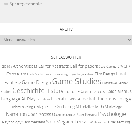
Sprachgeschichte
ARCHIV
Archiv
SCHLAGWÖRTER
Authentizität
Call for papers
Call for Abstracts
CfP
2019
Card Games
CfA
Final
Colonialism
Film Design
Dark Souls
Emoji
Erzählung
Etymologie
Fallout
Game Studies
Game Design
Fantasy
Gender
Gastartikel
Geschichte
History
Kolonialismus
Horror
IFDays
Interview
Studies
Literaturwissenschaft
ludomusicology
Language At Play
Literature
MTG
Magic: The Gathering
Mittelalter
Ludomusikologie
Musicology
Narration
Psychologie
Open Access
Open Science
Paper
Persona
Shin Megami Tensei
Psychology
Sammelband
Übersetzung
Wolfenstein