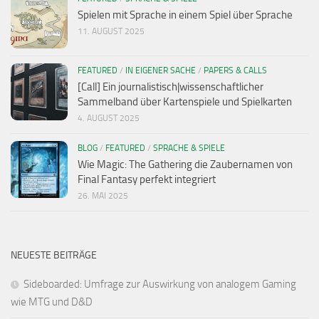
Spielen mit Sprache in einem Spiel über Sprache
11. AUGUST 2025
FEATURED
/
IN EIGENER SACHE
/
PAPERS & CALLS
[Call] Ein journalistisch|wissenschaftlicher
Sammelband über Kartenspiele und Spielkarten
4. AUGUST 2025
BLOG
/
FEATURED
/
SPRACHE & SPIELE
Wie Magic: The Gathering die Zaubernamen von
Final Fantasy perfekt integriert
26. MAI 2025
NEUESTE BEITRÄGE
Sideboarded: Umfrage zur Auswirkung von analogem Gaming
wie MTG und D&D