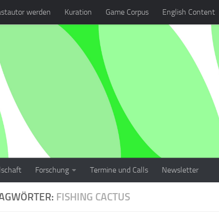
stautor werden
Kuration
Game Corpus
English Content
lschaft
Forschung
Termine und Calls
Newsletter
LAGWÖRTER:
FISHING CACTUS