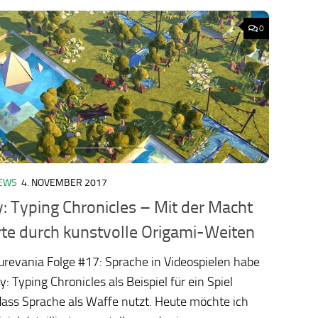
0
EWS
4. NOVEMBER 2017
ology.org/ludo2026/
y: Typing Chronicles – Mit der Macht
te durch kunstvolle Origami-Weiten
turevania Folge #17: Sprache in Videospielen habe
y: Typing Chronicles als Beispiel für ein Spiel
ass Sprache als Waffe nutzt. Heute möchte ich