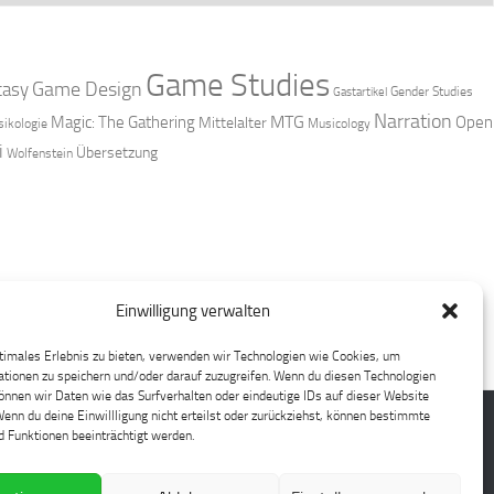
Game Studies
Game Design
tasy
Gender Studies
Gastartikel
Narration
MTG
Magic: The Gathering
Open
Mittelalter
ikologie
Musicology
i
Übersetzung
Wolfenstein
Einwilligung verwalten
timales Erlebnis zu bieten, verwenden wir Technologien wie Cookies, um
tionen zu speichern und/oder darauf zuzugreifen. Wenn du diesen Technologien
nnen wir Daten wie das Surfverhalten oder eindeutige IDs auf dieser Website
Wenn du deine Einwillligung nicht erteilst oder zurückziehst, können bestimmte
 Funktionen beeinträchtigt werden.