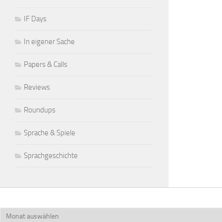
IF Days
In eigener Sache
Papers & Calls
Reviews
Roundups
Sprache & Spiele
Sprachgeschichte
Archiv