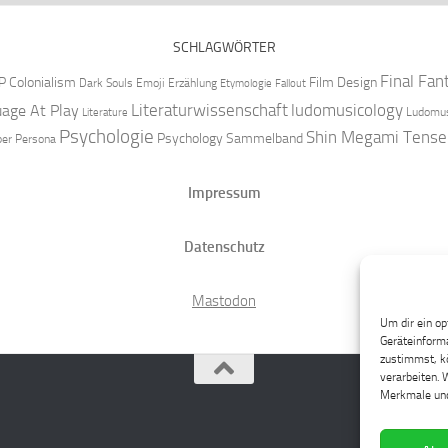
SCHLAGWÖRTER
Final Fan
P
Colonialism
Film Design
Dark Souls
Emoji
Erzählung
Etymologie
Fallout
Literaturwissenschaft
ludomusicology
age At Play
Ludomus
Literature
Psychologie
Shin Megami Tense
Psychology
Sammelband
per
Persona
Impressum
Datenschutz
Mastodon
Um dir ein op
Geräteinforma
zustimmst, kö
verarbeiten. 
Merkmale und