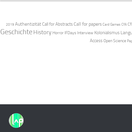
Authentizität
Call for papers
Call for Abstracts
Cf
2019
Card Games
CfA
Geschichte
History
Langu
Kolonialismus
Horror
IFDays
Interview
Access
Open Science
Pa