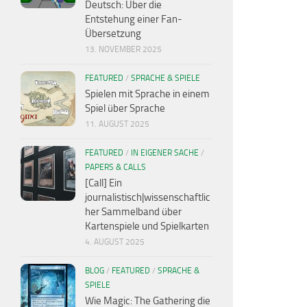
Deutsch: Über die
Entstehung einer Fan-
Übersetzung
13. NOVEMBER 2025
FEATURED
/
SPRACHE & SPIELE
Spielen mit Sprache in einem
Spiel über Sprache
11. AUGUST 2025
FEATURED
/
IN EIGENER SACHE
/
PAPERS & CALLS
[Call] Ein
journalistisch|wissenschaftlic
her Sammelband über
Kartenspiele und Spielkarten
4. AUGUST 2025
BLOG
/
FEATURED
/
SPRACHE &
SPIELE
Wie Magic: The Gathering die