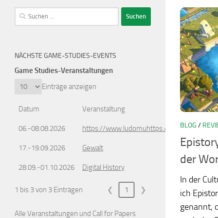
Suchen
nach:
NÄCHSTE GAME-STUDIES-EVENTS
Game Studies-Veranstaltungen
Einträge anzeigen
Datum
Veranstaltung
BLOG
/
REVI
06.-08.08.2026
https://www.ludomuhttps://www.ludomusic
Epistor
17.-19.09.2026
Gewalt
der Wor
28.09.-01.10.2026
Digital History
In der Cul
1 bis 3 von 3 Einträgen
❮
1
❯
ich Epistor
genannt, d
Alle Veranstaltungen und Call for Papers