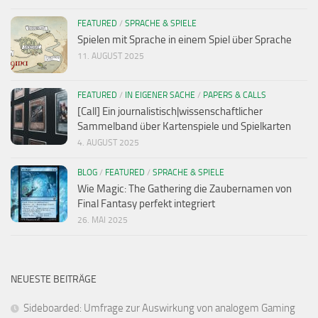
FEATURED
/
SPRACHE & SPIELE
Spielen mit Sprache in einem Spiel über Sprache
11. AUGUST 2025
FEATURED
/
IN EIGENER SACHE
/
PAPERS & CALLS
[Call] Ein journalistisch|wissenschaftlicher
Sammelband über Kartenspiele und Spielkarten
4. AUGUST 2025
BLOG
/
FEATURED
/
SPRACHE & SPIELE
Wie Magic: The Gathering die Zaubernamen von
Final Fantasy perfekt integriert
26. MAI 2025
NEUESTE BEITRÄGE
Sideboarded: Umfrage zur Auswirkung von analogem Gaming