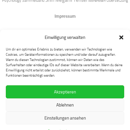
Shin Megami Tensei
Psychology
Sammelband
Übersetzung
Wolfenstein
Impressum
Datenschutz
Einwilligung verwalten
Mastodon
Um dir ein optimales Erlebnis zu bieten, verwenden wir Technologien wie
Cookies, um Geräteinformationen zu speichern und/oder darauf zuzugreifen.
Wenn du diesen Technologien zustimmst, können wir Daten wie das
Surfverhalten oder eindeutige IDs auf dieser Website verarbeiten. Wenn du deine
Einwillligung nicht erteilst oder zurückziehst, können bestimmte Merkmale und
Funktionen beeinträchtigt werden.
Akzeptieren
Language at Play © 2026. Alle Rechte vorbehalten.
Ablehnen
Präsentiert von
- Entworfen mit dem
Hueman-Theme
Einstellungen ansehen