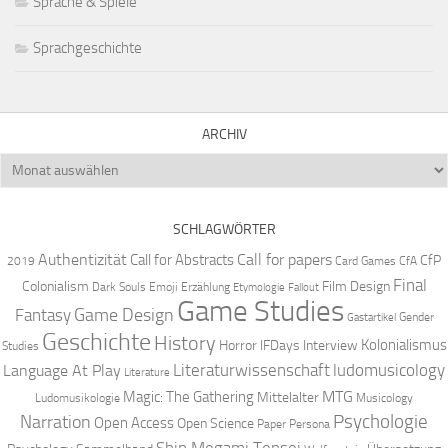
Sprache & Spiele
Sprachgeschichte
ARCHIV
Archiv
SCHLAGWÖRTER
Authentizität
Call for papers
Call for Abstracts
CfP
2019
Card Games
CfA
Final
Colonialism
Film Design
Dark Souls
Emoji
Erzählung
Etymologie
Fallout
Game Studies
Game Design
Fantasy
Gender
Gastartikel
Geschichte
History
Kolonialismus
Horror
IFDays
Interview
Studies
Literaturwissenschaft
ludomusicology
Language At Play
Literature
MTG
Magic: The Gathering
Mittelalter
Ludomusikologie
Musicology
Narration
Psychologie
Open Access
Open Science
Paper
Persona