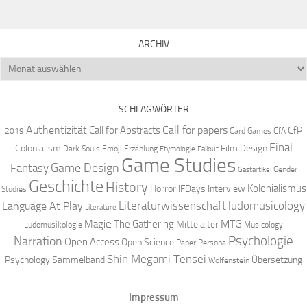
ARCHIV
Archiv
SCHLAGWÖRTER
Authentizität
Call for papers
Call for Abstracts
CfP
2019
Card Games
CfA
Final
Colonialism
Film Design
Dark Souls
Emoji
Erzählung
Etymologie
Fallout
Game Studies
Game Design
Fantasy
Gender
Gastartikel
Geschichte
History
Kolonialismus
Horror
IFDays
Interview
Studies
Literaturwissenschaft
ludomusicology
Language At Play
Literature
MTG
Magic: The Gathering
Mittelalter
Ludomusikologie
Musicology
Narration
Psychologie
Open Access
Open Science
Paper
Persona
Shin Megami Tensei
Psychology
Sammelband
Übersetzung
Wolfenstein
Impressum