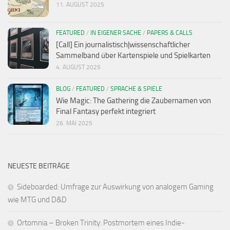
11. AUGUST 2025
FEATURED
/
IN EIGENER SACHE
/
PAPERS & CALLS
[Call] Ein journalistisch|wissenschaftlicher
Sammelband über Kartenspiele und Spielkarten
4. AUGUST 2025
BLOG
/
FEATURED
/
SPRACHE & SPIELE
Wie Magic: The Gathering die Zaubernamen von
Final Fantasy perfekt integriert
26. MAI 2025
NEUESTE BEITRÄGE
Sideboarded: Umfrage zur Auswirkung von analogem Gaming
wie MTG und D&D
Ortomnia – Broken Trinity: Postmortem eines Indie-