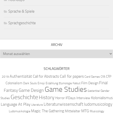
Sprache & Spiele
Sprachgeschichte
ARCHIV
Archiv
SCHLAGWÖRTER
Authentizität
Call for papers
Call for Abstracts
CfP
2019
Card Games
CfA
Final
Colonialism
Film Design
Dark Souls
Emoji
Erzählung
Etymologie
Fallout
Game Studies
Game Design
Fantasy
Gender
Gastartikel
Geschichte
History
Kolonialismus
Horror
IFDays
Interview
Studies
Literaturwissenschaft
ludomusicology
Language At Play
Literature
MTG
Magic: The Gathering
Mittelalter
Ludomusikologie
Musicology