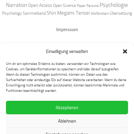
Narration
Psychologie
Open Access
Open Science
Paper
Persona
Shin Megami Tensei
Psychology
Sammelband
Übersetzung
Wolfenstein
Impressum
Datenschutz
Einwilligung verwalten
Mastodon
Um dir ein optimales Erlebnis zu bieten, verwenden wir Technologien wie
Cookies, um Geräteinformationen zu speichern und/oder darauf zuzugreifen.
Wenn du diesen Technologien zustimmst, können wir Daten wie das
Surfverhalten oder eindeutige IDs auf dieser Website verarbeiten. Wenn du deine
Einwillligung nicht erteilst oder zurückziehst, können bestimmte Merkmale und
Funktionen beeinträchtigt werden.
Akzeptieren
Language at Play © 2026. Alle Rechte vorbehalten.
Ablehnen
Präsentiert von
- Entworfen mit dem
Hueman-Theme