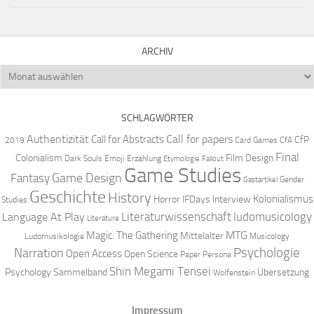
ARCHIV
Archiv
SCHLAGWÖRTER
Authentizität
Call for papers
Call for Abstracts
CfP
2019
Card Games
CfA
Final
Colonialism
Film Design
Dark Souls
Emoji
Erzählung
Etymologie
Fallout
Game Studies
Game Design
Fantasy
Gender
Gastartikel
Geschichte
History
Kolonialismus
Horror
IFDays
Interview
Studies
Literaturwissenschaft
ludomusicology
Language At Play
Literature
MTG
Magic: The Gathering
Mittelalter
Ludomusikologie
Musicology
Narration
Psychologie
Open Access
Open Science
Paper
Persona
Shin Megami Tensei
Psychology
Sammelband
Übersetzung
Wolfenstein
Impressum