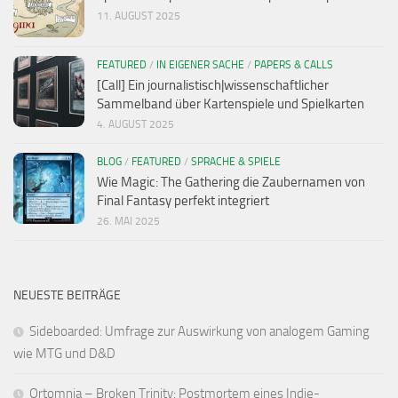
11. AUGUST 2025
FEATURED
/
IN EIGENER SACHE
/
PAPERS & CALLS
[Call] Ein journalistisch|wissenschaftlicher
Sammelband über Kartenspiele und Spielkarten
4. AUGUST 2025
BLOG
/
FEATURED
/
SPRACHE & SPIELE
Wie Magic: The Gathering die Zaubernamen von
Final Fantasy perfekt integriert
26. MAI 2025
NEUESTE BEITRÄGE
Sideboarded: Umfrage zur Auswirkung von analogem Gaming
wie MTG und D&D
Ortomnia – Broken Trinity: Postmortem eines Indie-