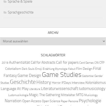
Sprache & Spiele
Sprachgeschichte
ARCHIV
Archiv
SCHLAGWÖRTER
Authentizität
Call for papers
Call for Abstracts
CfP
2019
Card Games
CfA
Final
Colonialism
Film Design
Dark Souls
Emoji
Erzählung
Etymologie
Fallout
Game Studies
Game Design
Fantasy
Gender
Gastartikel
Geschichte
History
Kolonialismus
Horror
IFDays
Interview
Studies
Literaturwissenschaft
ludomusicology
Language At Play
Literature
MTG
Magic: The Gathering
Mittelalter
Ludomusikologie
Musicology
Narration
Psychologie
Open Access
Open Science
Paper
Persona