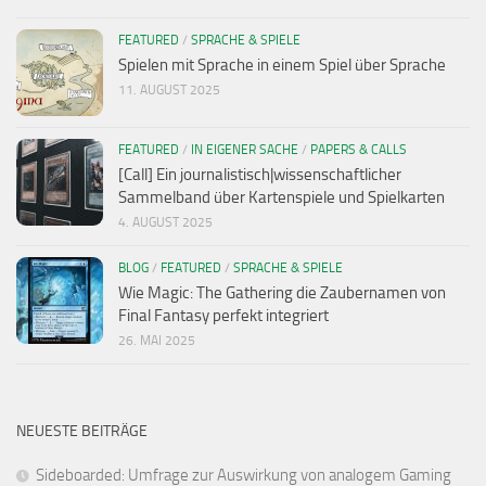
FEATURED
/
SPRACHE & SPIELE
Spielen mit Sprache in einem Spiel über Sprache
11. AUGUST 2025
FEATURED
/
IN EIGENER SACHE
/
PAPERS & CALLS
[Call] Ein journalistisch|wissenschaftlicher
Sammelband über Kartenspiele und Spielkarten
4. AUGUST 2025
BLOG
/
FEATURED
/
SPRACHE & SPIELE
Wie Magic: The Gathering die Zaubernamen von
Final Fantasy perfekt integriert
26. MAI 2025
NEUESTE BEITRÄGE
Sideboarded: Umfrage zur Auswirkung von analogem Gaming