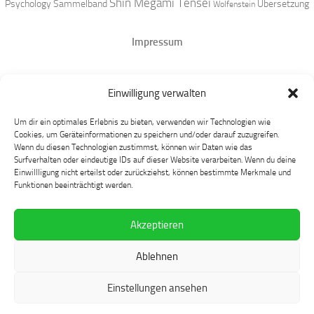
Shin Megami Tensei
Psychology
Sammelband
Übersetzung
Wolfenstein
Impressum
Datenschutz
Einwilligung verwalten
Mastodon
Um dir ein optimales Erlebnis zu bieten, verwenden wir Technologien wie
Cookies, um Geräteinformationen zu speichern und/oder darauf zuzugreifen.
Wenn du diesen Technologien zustimmst, können wir Daten wie das
Surfverhalten oder eindeutige IDs auf dieser Website verarbeiten. Wenn du deine
Einwillligung nicht erteilst oder zurückziehst, können bestimmte Merkmale und
Funktionen beeinträchtigt werden.
Akzeptieren
Language at Play © 2026. Alle Rechte vorbehalten.
Ablehnen
Präsentiert von
- Entworfen mit dem
Hueman-Theme
Einstellungen ansehen