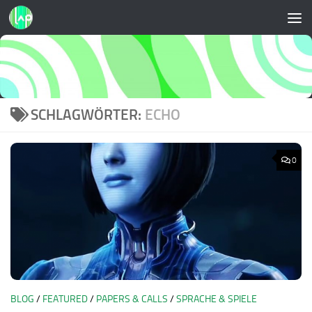
Zum Inhalt springen
SCHLAGWÖRTER:
ECHO
0
BLOG
/
FEATURED
/
PAPERS & CALLS
/
SPRACHE & SPIELE