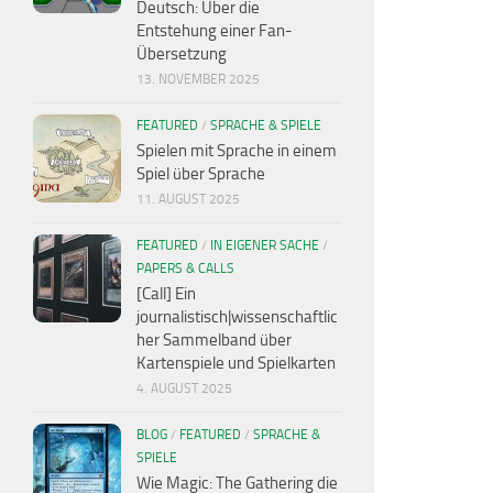
Deutsch: Über die
Entstehung einer Fan-
Übersetzung
13. NOVEMBER 2025
FEATURED
/
SPRACHE & SPIELE
Spielen mit Sprache in einem
Spiel über Sprache
11. AUGUST 2025
FEATURED
/
IN EIGENER SACHE
/
PAPERS & CALLS
[Call] Ein
journalistisch|wissenschaftlic
her Sammelband über
Kartenspiele und Spielkarten
4. AUGUST 2025
BLOG
/
FEATURED
/
SPRACHE &
SPIELE
Wie Magic: The Gathering die