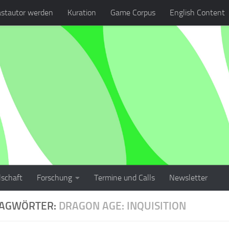
stautor werden
Kuration
Game Corpus
English Content
lschaft
Forschung
Termine und Calls
Newsletter
LAGWÖRTER:
DRAGON AGE: INQUISITION