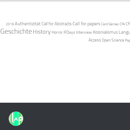
Authentizität
Call for papers
Call for Abstracts
Cf
2019
Card Games
CfA
Geschichte
History
Langu
Kolonialismus
Horror
IFDays
Interview
Access
Open Science
Pa