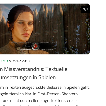
7
TURED
9. MÄRZ 2018
ology.org/ludo2026/
 Missverständnis: Textuelle
umsetzungen in Spielen
 in Texten ausgedrückte Diskurse in Spielen geht,
egeln ziemlich klar: In First-Person-Shootern
ir uns nicht durch ellenlange Textfenster à la