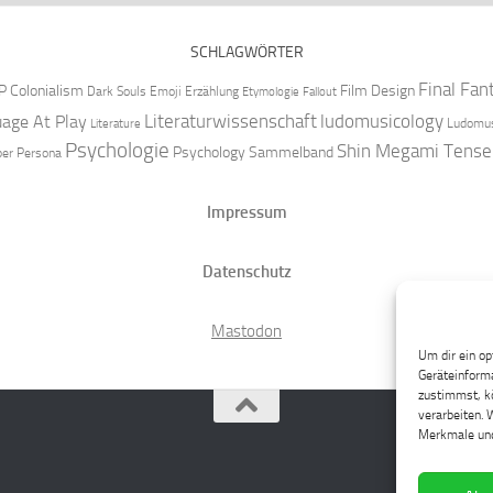
SCHLAGWÖRTER
Final Fan
P
Colonialism
Film Design
Dark Souls
Emoji
Erzählung
Etymologie
Fallout
Literaturwissenschaft
ludomusicology
age At Play
Ludomus
Literature
Psychologie
Shin Megami Tense
Psychology
Sammelband
per
Persona
Impressum
Datenschutz
Mastodon
Um dir ein op
Geräteinforma
zustimmst, kö
verarbeiten. 
Merkmale und