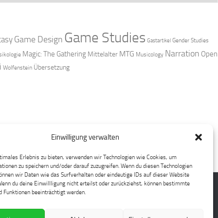
Game Studies
Game Design
tasy
Gender Studies
Gastartikel
Narration
MTG
Magic: The Gathering
Open
Mittelalter
ikologie
Musicology
i
Übersetzung
Wolfenstein
Einwilligung verwalten
timales Erlebnis zu bieten, verwenden wir Technologien wie Cookies, um
tionen zu speichern und/oder darauf zuzugreifen. Wenn du diesen Technologien
nnen wir Daten wie das Surfverhalten oder eindeutige IDs auf dieser Website
Wenn du deine Einwillligung nicht erteilst oder zurückziehst, können bestimmte
 Funktionen beeinträchtigt werden.