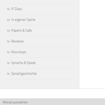
IF Days
In eigener Sache
Papers & Calls
Reviews
Roundups
Sprache & Spiele
Sprachgeschichte
Archiv