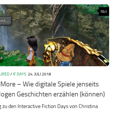
0
TURED
/
IF DAYS
24. JULI 2018
ology.org/ludo2026/
 More – Wie digitale Spiele jenseits
logen Geschichten erzählen (können)
g zu den Interactive Fiction Days von Christina