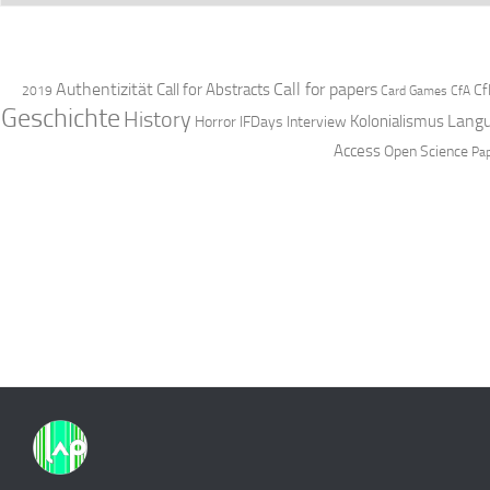
Authentizität
Call for papers
Call for Abstracts
Cf
2019
Card Games
CfA
Geschichte
History
Langu
Kolonialismus
Horror
IFDays
Interview
Access
Open Science
Pa