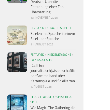
Deutsch: Über die
Entstehung einer Fan-
Übersetzung
13. NOVEMBER 2025
FEATURED
/
SPRACHE & SPIELE
Spielen mit Sprache in einem
Spiel über Sprache
11. AUGUST 2025
FEATURED
/
IN EIGENER SACHE
/
PAPERS & CALLS
[Call] Ein
journalistisch|wissenschaftlic
her Sammelband über
Kartenspiele und Spielkarten
4. AUGUST 2025
BLOG
/
FEATURED
/
SPRACHE &
SPIELE
Wie Magic: The Gathering die