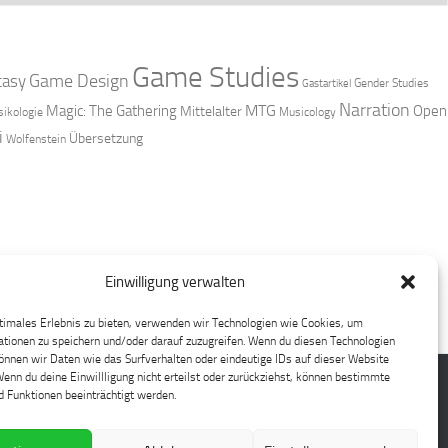
Game Studies
Game Design
tasy
Gender Studies
Gastartikel
Narration
MTG
Magic: The Gathering
Open
Mittelalter
ikologie
Musicology
i
Übersetzung
Wolfenstein
Einwilligung verwalten
timales Erlebnis zu bieten, verwenden wir Technologien wie Cookies, um
tionen zu speichern und/oder darauf zuzugreifen. Wenn du diesen Technologien
nnen wir Daten wie das Surfverhalten oder eindeutige IDs auf dieser Website
Wenn du deine Einwillligung nicht erteilst oder zurückziehst, können bestimmte
 Funktionen beeinträchtigt werden.