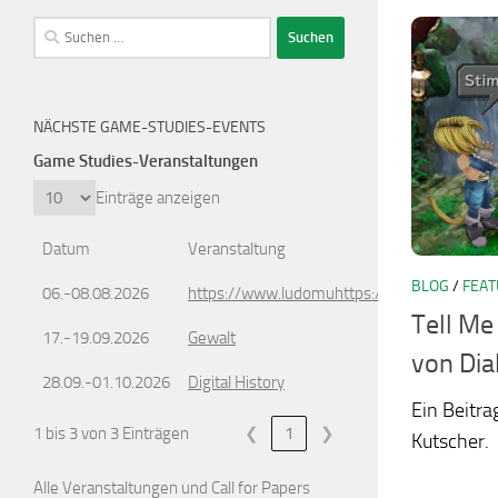
Suchen
nach:
NÄCHSTE GAME-STUDIES-EVENTS
Game Studies-Veranstaltungen
Einträge anzeigen
Datum
Veranstaltung
BLOG
/
FEA
06.-08.08.2026
https://www.ludomuhttps://www.ludomusic
Tell Me
17.-19.09.2026
Gewalt
von Dia
28.09.-01.10.2026
Digital History
Ein Beitra
1 bis 3 von 3 Einträgen
❮
1
❯
Kutscher.
Alle Veranstaltungen und Call for Papers