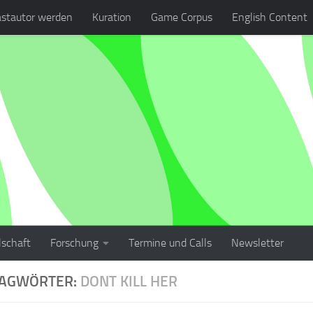
stautor werden
Kuration
Game Corpus
English Content
lschaft
Forschung
Termine und Calls
Newsletter
LAGWÖRTER:
DONT KILL HER