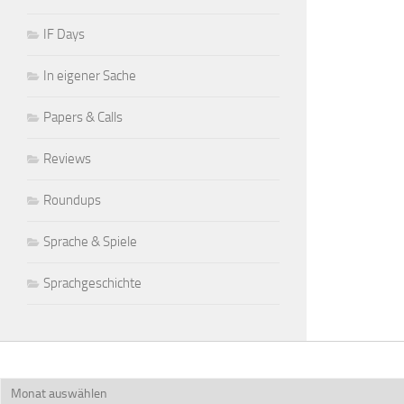
IF Days
In eigener Sache
Papers & Calls
Reviews
Roundups
Sprache & Spiele
Sprachgeschichte
Archiv