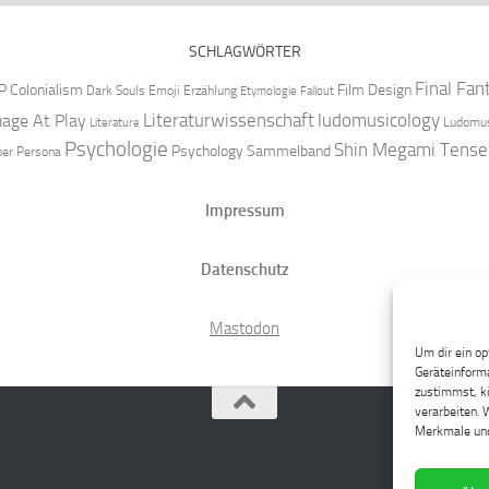
SCHLAGWÖRTER
Final Fan
P
Colonialism
Film Design
Dark Souls
Emoji
Erzählung
Etymologie
Fallout
Literaturwissenschaft
ludomusicology
age At Play
Ludomus
Literature
Psychologie
Shin Megami Tense
Psychology
Sammelband
per
Persona
Impressum
Datenschutz
Mastodon
Um dir ein op
Geräteinforma
zustimmst, kö
verarbeiten. 
Merkmale und