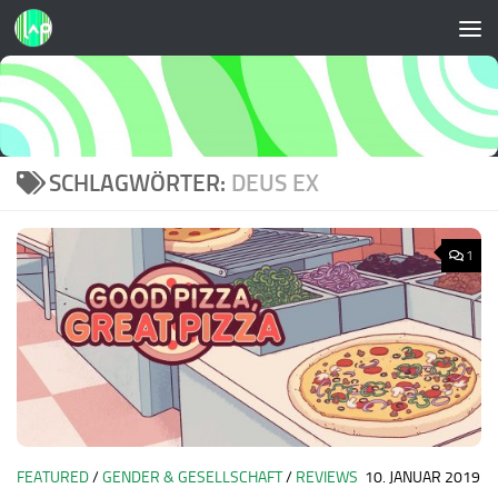
Zum Inhalt springen
SCHLAGWÖRTER:
DEUS EX
1
FEATURED
/
GENDER & GESELLSCHAFT
/
REVIEWS
10. JANUAR 2019