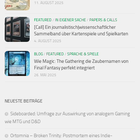
11. AUGUST 2025
FEATURED
/
IN EIGENER SACHE
/
PAPERS & CALLS
[Call] Ein journalistisch|wissenschaftlicher
Sammelband über Kartenspiele und Spielkarten
4. AUGUST 2025
BLOG
/
FEATURED
/
SPRACHE & SPIELE
Wie Magic: The Gathering die Zaubernamen von
Final Fantasy perfekt integriert
26. MAI 2025
NEUESTE BEITRÄGE
Sideboarded: Umfrage zur Auswirkung von analogem Gaming
wie MTG und D&D
Ortomnia – Broken Trinity: Postmortem eines Indie-