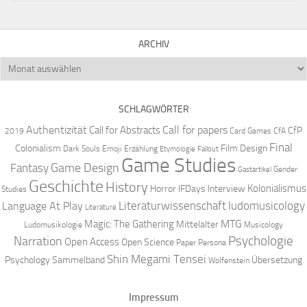
ARCHIV
Archiv
SCHLAGWÖRTER
Authentizität
Call for papers
Call for Abstracts
CfP
2019
Card Games
CfA
Final
Colonialism
Film Design
Dark Souls
Emoji
Erzählung
Etymologie
Fallout
Game Studies
Game Design
Fantasy
Gender
Gastartikel
Geschichte
History
Kolonialismus
Horror
IFDays
Interview
Studies
Literaturwissenschaft
ludomusicology
Language At Play
Literature
MTG
Magic: The Gathering
Mittelalter
Ludomusikologie
Musicology
Narration
Psychologie
Open Access
Open Science
Paper
Persona
Shin Megami Tensei
Psychology
Sammelband
Übersetzung
Wolfenstein
Impressum