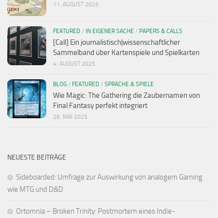
11. AUGUST 2025
FEATURED
/
IN EIGENER SACHE
/
PAPERS & CALLS
[Call] Ein journalistisch|wissenschaftlicher
Sammelband über Kartenspiele und Spielkarten
4. AUGUST 2025
BLOG
/
FEATURED
/
SPRACHE & SPIELE
Wie Magic: The Gathering die Zaubernamen von
Final Fantasy perfekt integriert
26. MAI 2025
NEUESTE BEITRÄGE
Sideboarded: Umfrage zur Auswirkung von analogem Gaming
wie MTG und D&D
Ortomnia – Broken Trinity: Postmortem eines Indie-