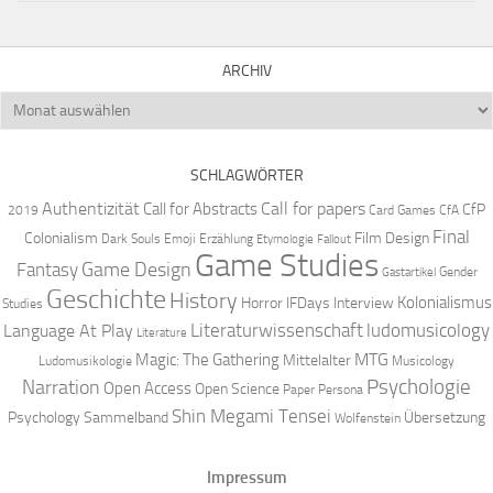
ARCHIV
Archiv
SCHLAGWÖRTER
Authentizität
Call for papers
Call for Abstracts
CfP
2019
Card Games
CfA
Final
Colonialism
Film Design
Dark Souls
Emoji
Erzählung
Etymologie
Fallout
Game Studies
Game Design
Fantasy
Gender
Gastartikel
Geschichte
History
Kolonialismus
Horror
IFDays
Interview
Studies
Literaturwissenschaft
ludomusicology
Language At Play
Literature
MTG
Magic: The Gathering
Mittelalter
Ludomusikologie
Musicology
Narration
Psychologie
Open Access
Open Science
Paper
Persona
Shin Megami Tensei
Psychology
Sammelband
Übersetzung
Wolfenstein
Impressum