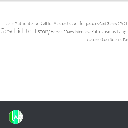
Authentizität
Call for papers
Call for Abstracts
Cf
2019
Card Games
CfA
Geschichte
History
Langu
Kolonialismus
Horror
IFDays
Interview
Access
Open Science
Pa