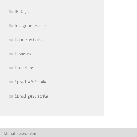
IF Days
In eigener Sache
Papers & Calls
Reviews
Roundups
Sprache & Spiele
Sprachgeschichte
Archiv