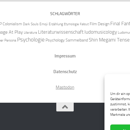
SCHLAGWÖRTER
Final Fan
P
Colonialism
Film Design
Dark Souls
Emoji
Erzählung
Etymologie
Fallout
Literaturwissenschaft
ludomusicology
age At Play
Ludomus
Literature
Psychologie
Shin Megami Tense
Psychology
Sammelband
per
Persona
Impressum
Datenschutz
Mastodon
Um dir ein op
Geräteinforma
zustimmst, kö
verarbeiten. 
Merkmale und