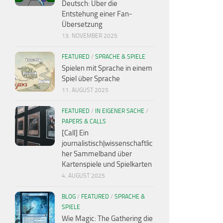
Deutsch: Über die
Entstehung einer Fan-
Übersetzung
13. NOVEMBER 2025
FEATURED
/
SPRACHE & SPIELE
Spielen mit Sprache in einem
Spiel über Sprache
11. AUGUST 2025
FEATURED
/
IN EIGENER SACHE
/
PAPERS & CALLS
[Call] Ein
journalistisch|wissenschaftlic
her Sammelband über
Kartenspiele und Spielkarten
4. AUGUST 2025
BLOG
/
FEATURED
/
SPRACHE &
SPIELE
Wie Magic: The Gathering die