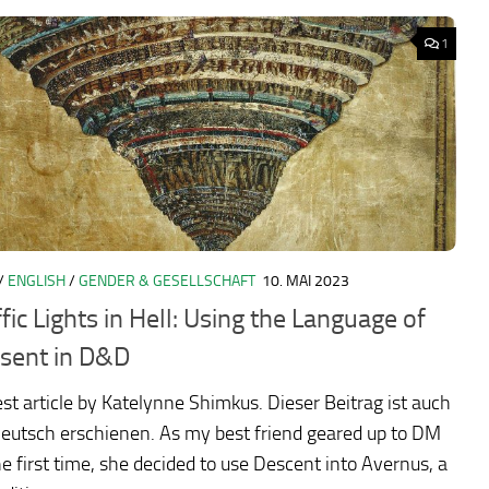
1
/
ENGLISH
/
GENDER & GESELLSCHAFT
10. MAI 2023
fic Lights in Hell: Using the Language of
sent in D&D
st article by Katelynne Shimkus. Dieser Beitrag ist auch
eutsch erschienen. As my best friend geared up to DM
he first time, she decided to use Descent into Avernus, a