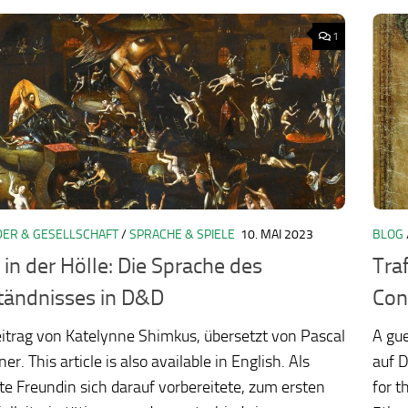
1
ER & GESELLSCHAFT
/
SPRACHE & SPIELE
10. MAI 2023
BLOG
ology.org/ludo2026/
in der Hölle: Die Sprache des
Traf
tändnisses in D&D
Con
itrag von Katelynne Shimkus, übersetzt von Pascal
A gue
. This article is also available in English. Als
auf D
e Freundin sich darauf vorbereitete, zum ersten
for t