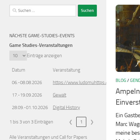
Suchen
nach:
NÄCHSTE GAME-STUDIES-EVENTS
Game Studies-Veranstaltungen
Einträge anzeigen
Datum
Veranstaltung
BLOG
/
GEND
06.-08.08.2026
https://www.ludomuhttps://www.ludomusic
Ampeln 
17.-19.09.2026
Gewalt
Einvers
28.09.-01.10.2026
Digital History
Ein Gastbe
1 bis 3 von 3 Einträgen
❮
1
❯
Marc Wagner
meine best
Alle Veranstaltungen und Call for Papers