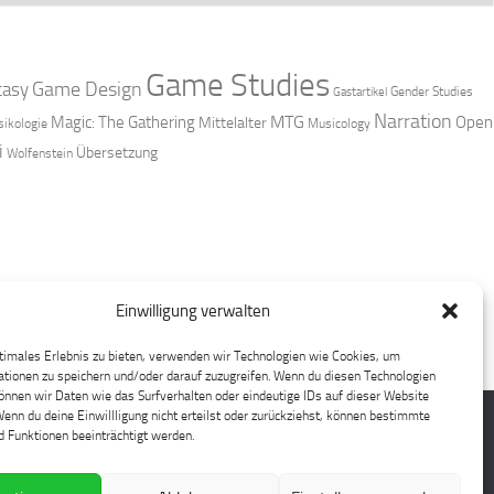
Game Studies
Game Design
tasy
Gender Studies
Gastartikel
Narration
MTG
Magic: The Gathering
Open
Mittelalter
ikologie
Musicology
i
Übersetzung
Wolfenstein
Einwilligung verwalten
timales Erlebnis zu bieten, verwenden wir Technologien wie Cookies, um
tionen zu speichern und/oder darauf zuzugreifen. Wenn du diesen Technologien
nnen wir Daten wie das Surfverhalten oder eindeutige IDs auf dieser Website
Wenn du deine Einwillligung nicht erteilst oder zurückziehst, können bestimmte
 Funktionen beeinträchtigt werden.