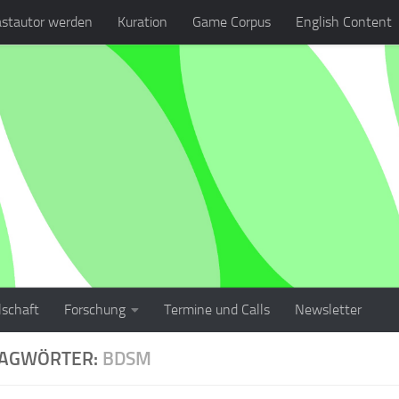
stautor werden
Kuration
Game Corpus
English Content
lschaft
Forschung
Termine und Calls
Newsletter
LAGWÖRTER:
BDSM