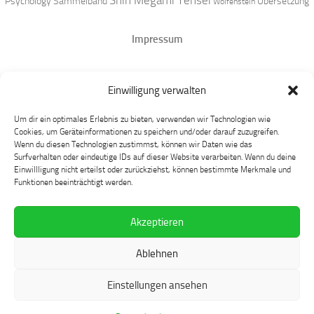
Shin Megami Tensei
Psychology
Sammelband
Übersetzung
Wolfenstein
Impressum
Datenschutz
Einwilligung verwalten
Mastodon
Um dir ein optimales Erlebnis zu bieten, verwenden wir Technologien wie
Cookies, um Geräteinformationen zu speichern und/oder darauf zuzugreifen.
Wenn du diesen Technologien zustimmst, können wir Daten wie das
Surfverhalten oder eindeutige IDs auf dieser Website verarbeiten. Wenn du deine
Einwillligung nicht erteilst oder zurückziehst, können bestimmte Merkmale und
Funktionen beeinträchtigt werden.
Akzeptieren
Language at Play © 2026. Alle Rechte vorbehalten.
Ablehnen
Präsentiert von
- Entworfen mit dem
Hueman-Theme
Einstellungen ansehen