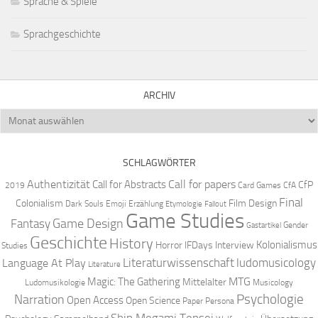
Sprache & Spiele
Sprachgeschichte
ARCHIV
Archiv
SCHLAGWÖRTER
Authentizität
Call for papers
Call for Abstracts
CfP
2019
Card Games
CfA
Final
Colonialism
Film Design
Dark Souls
Emoji
Erzählung
Etymologie
Fallout
Game Studies
Game Design
Fantasy
Gender
Gastartikel
Geschichte
History
Kolonialismus
Horror
IFDays
Interview
Studies
Literaturwissenschaft
ludomusicology
Language At Play
Literature
MTG
Magic: The Gathering
Mittelalter
Ludomusikologie
Musicology
Narration
Psychologie
Open Access
Open Science
Paper
Persona