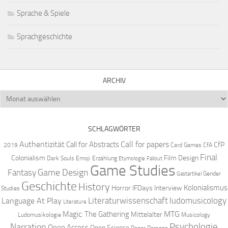
Sprache & Spiele
Sprachgeschichte
ARCHIV
Archiv
SCHLAGWÖRTER
Authentizität
Call for papers
Call for Abstracts
CfP
2019
Card Games
CfA
Final
Colonialism
Film Design
Dark Souls
Emoji
Erzählung
Etymologie
Fallout
Game Studies
Game Design
Fantasy
Gender
Gastartikel
Geschichte
History
Kolonialismus
Horror
IFDays
Interview
Studies
Literaturwissenschaft
ludomusicology
Language At Play
Literature
MTG
Magic: The Gathering
Mittelalter
Ludomusikologie
Musicology
Narration
Psychologie
Open Access
Open Science
Paper
Persona