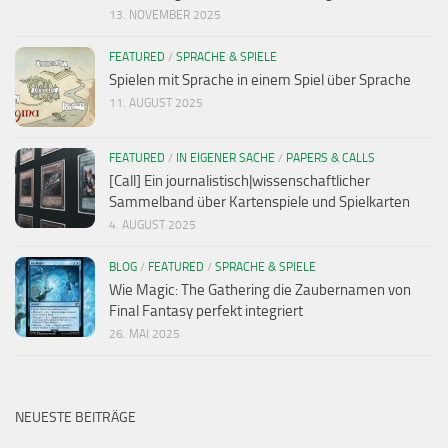
13. NOVEMBER 2025
FEATURED
/
SPRACHE & SPIELE
Spielen mit Sprache in einem Spiel über Sprache
11. AUGUST 2025
FEATURED
/
IN EIGENER SACHE
/
PAPERS & CALLS
[Call] Ein journalistisch|wissenschaftlicher
Sammelband über Kartenspiele und Spielkarten
4. AUGUST 2025
BLOG
/
FEATURED
/
SPRACHE & SPIELE
Wie Magic: The Gathering die Zaubernamen von
Final Fantasy perfekt integriert
26. MAI 2025
NEUESTE BEITRÄGE