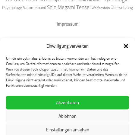
Shin Megami Tensei
Psychology
Sammelband
Übersetzung
Wolfenstein
Impressum
Datenschutz
Einwilligung verwalten
Mastodon
Um dir ein optimales Erlebnis zu bieten, verwenden wir Technologien wie
Cookies, um Geräteinformationen zu speichern und/oder darauf zuzugreifen.
Wenn du diesen Technologien zustimmst, können wir Daten wie das
Surfverhalten oder eindeutige IDs auf dieser Website verarbeiten. Wenn du deine
Einwillligung nicht erteilst oder zurückziehst, können bestimmte Merkmale und
Funktionen beeinträchtigt werden.
Akzeptieren
Language at Play © 2026. Alle Rechte vorbehalten.
Ablehnen
Präsentiert von
- Entworfen mit dem
Hueman-Theme
Einstellungen ansehen