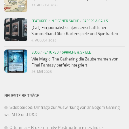
11. AUGUST 2025
FEATURED
/
IN EIGENER SACHE
/
PAPERS & CALLS
[Call] Ein journalistisch|wissenschaftlicher
Sammelband über Kartenspiele und Spielkarten
4. AUGUST 2025
BLOG
/
FEATURED
/
SPRACHE & SPIELE
Wie Magic: The Gathering die Zaubernamen von
Final Fantasy perfekt integriert
26. MAI 2025
NEUESTE BEITRÄGE
Sideboarded: Umfrage zur Auswirkung von analogem Gaming
wie MTG und D&D
Ortomnia – Broken Trinity: Postmortem eines Indie-