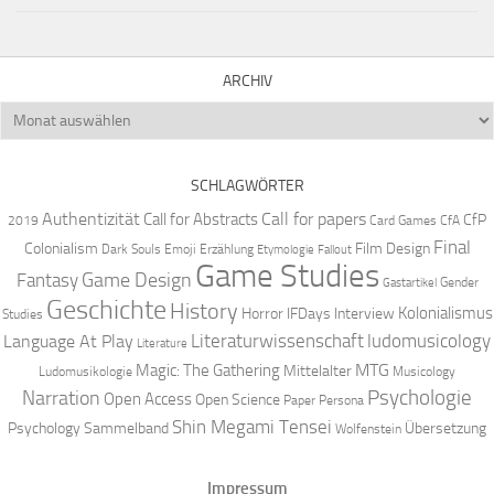
ARCHIV
Archiv
SCHLAGWÖRTER
Authentizität
Call for papers
Call for Abstracts
CfP
2019
Card Games
CfA
Final
Colonialism
Film Design
Dark Souls
Emoji
Erzählung
Etymologie
Fallout
Game Studies
Game Design
Fantasy
Gender
Gastartikel
Geschichte
History
Kolonialismus
Horror
IFDays
Interview
Studies
Literaturwissenschaft
ludomusicology
Language At Play
Literature
MTG
Magic: The Gathering
Mittelalter
Ludomusikologie
Musicology
Narration
Psychologie
Open Access
Open Science
Paper
Persona
Shin Megami Tensei
Psychology
Sammelband
Übersetzung
Wolfenstein
Impressum