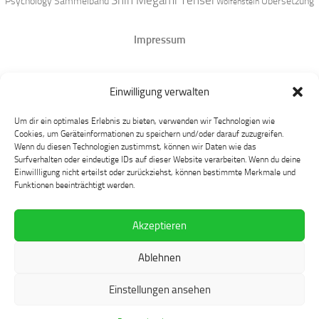
Shin Megami Tensei
Psychology
Sammelband
Übersetzung
Wolfenstein
Impressum
Datenschutz
Einwilligung verwalten
Mastodon
Um dir ein optimales Erlebnis zu bieten, verwenden wir Technologien wie
Cookies, um Geräteinformationen zu speichern und/oder darauf zuzugreifen.
Wenn du diesen Technologien zustimmst, können wir Daten wie das
Surfverhalten oder eindeutige IDs auf dieser Website verarbeiten. Wenn du deine
Einwillligung nicht erteilst oder zurückziehst, können bestimmte Merkmale und
Funktionen beeinträchtigt werden.
Akzeptieren
Language at Play © 2026. Alle Rechte vorbehalten.
Ablehnen
Präsentiert von
- Entworfen mit dem
Hueman-Theme
Einstellungen ansehen