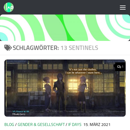
Zum Inhalt springen
SCHLAGWÖRTER:
13 SENTINELS
1
BLOG
/
GENDER & GESELLSCHAFT
/
IF DAYS
15. MÄRZ 2021