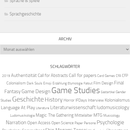
Sprache & Spiele
Sprachgeschichte
ARCHIV
Archiv
SCHLAGWÖRTER
Authentizität
Call for papers
Call for Abstracts
CfP
2019
Card Games
CfA
Final
Colonialism
Film Design
Dark Souls
Emoji
Erzählung
Etymologie
Fallout
Game Studies
Game Design
Fantasy
Gender
Gastartikel
Geschichte
History
Kolonialismus
Horror
IFDays
Interview
Studies
Literaturwissenschaft
ludomusicology
Language At Play
Literature
MTG
Magic: The Gathering
Mittelalter
Ludomusikologie
Musicology
Narration
Psychologie
Open Access
Open Science
Paper
Persona