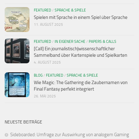
FEATURED
/
SPRACHE & SPIELE
Spielen mit Sprache in einem Spiel über Sprache
11. AUGUST 2025
FEATURED
/
IN EIGENER SACHE
/
PAPERS & CALLS
[Call] Ein journalistisch|wissenschaftlicher
Sammelband über Kartenspiele und Spielkarten
4. AUGUST 2025
BLOG
/
FEATURED
/
SPRACHE & SPIELE
Wie Magic: The Gathering die Zaubernamen von
Final Fantasy perfekt integriert
26. MAI 2025
NEUESTE BEITRÄGE
Sideboarded: Umfrage zur Auswirkung von analogem Gaming