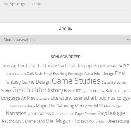
Sprachgeschichte
ARCHIV
Archiv
SCHLAGWÖRTER
Authentizität
Call for papers
Call for Abstracts
CfP
2019
Card Games
CfA
Final
Colonialism
Film Design
Dark Souls
Emoji
Erzählung
Etymologie
Fallout
Game Studies
Game Design
Fantasy
Gender
Gastartikel
Geschichte
History
Kolonialismus
Horror
IFDays
Interview
Studies
Literaturwissenschaft
ludomusicology
Language At Play
Literature
MTG
Magic: The Gathering
Mittelalter
Ludomusikologie
Musicology
Narration
Psychologie
Open Access
Open Science
Paper
Persona
Shin Megami Tensei
Psychology
Sammelband
Übersetzung
Wolfenstein