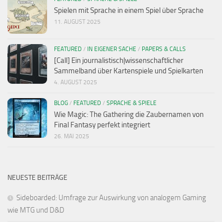
Spielen mit Sprache in einem Spiel über Sprache
11. AUGUST 2025
FEATURED
/
IN EIGENER SACHE
/
PAPERS & CALLS
[Call] Ein journalistisch|wissenschaftlicher
Sammelband über Kartenspiele und Spielkarten
4. AUGUST 2025
BLOG
/
FEATURED
/
SPRACHE & SPIELE
Wie Magic: The Gathering die Zaubernamen von
Final Fantasy perfekt integriert
26. MAI 2025
NEUESTE BEITRÄGE
Sideboarded: Umfrage zur Auswirkung von analogem Gaming
wie MTG und D&D