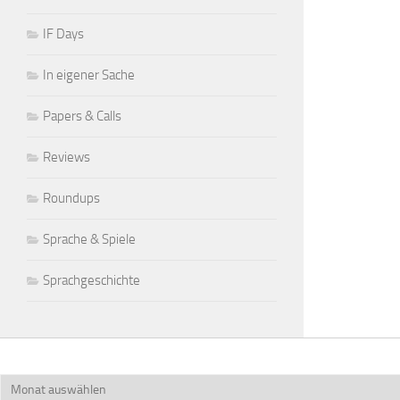
IF Days
In eigener Sache
Papers & Calls
Reviews
Roundups
Sprache & Spiele
Sprachgeschichte
Archiv