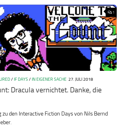
1
TURED
/
IF DAYS
/
IN EIGENER SACHE
27. JULI 2018
ology.org/ludo2026/
nt: Dracula vernichtet. Danke, die
g zu den Interactive Fiction Days von Nils Bernd
eber.