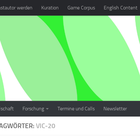
stautor werden
Kuration
Game Corpus
English Content
lschaft
Forschung
Termine und Calls
Newsletter
LAGWÖRTER:
VIC-20