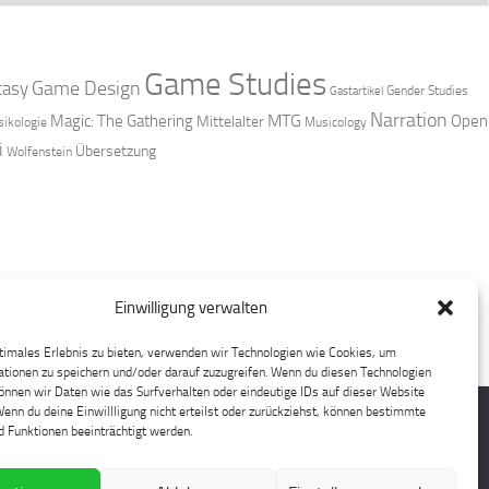
Game Studies
Game Design
tasy
Gender Studies
Gastartikel
Narration
MTG
Magic: The Gathering
Open
Mittelalter
ikologie
Musicology
i
Übersetzung
Wolfenstein
Einwilligung verwalten
timales Erlebnis zu bieten, verwenden wir Technologien wie Cookies, um
tionen zu speichern und/oder darauf zuzugreifen. Wenn du diesen Technologien
nnen wir Daten wie das Surfverhalten oder eindeutige IDs auf dieser Website
Wenn du deine Einwillligung nicht erteilst oder zurückziehst, können bestimmte
 Funktionen beeinträchtigt werden.