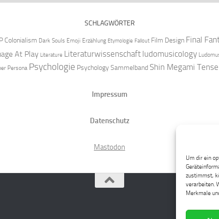
SCHLAGWÖRTER
Final Fan
P
Colonialism
Film Design
Dark Souls
Emoji
Erzählung
Etymologie
Fallout
Literaturwissenschaft
ludomusicology
age At Play
Ludomus
Literature
Psychologie
Shin Megami Tense
Psychology
Sammelband
per
Persona
Impressum
Datenschutz
Mastodon
Um dir ein op
Geräteinforma
zustimmst, kö
verarbeiten. 
Merkmale und