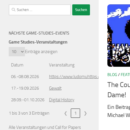
Suchen
nach:
NÄCHSTE GAME-STUDIES-EVENTS
Game Studies-Veranstaltungen
Einträge anzeigen
Datum
Veranstaltung
BLOG
/
FEA
06.-08.08.2026
https://www.ludomuhttps://www.ludomusic
The Cou
17.-19.09.2026
Gewalt
Dame!
28.09.-01.10.2026
Digital History
Ein Beitra
1 bis 3 von 3 Einträgen
❮
1
❯
Michael W
Alle Veranstaltungen und Call for Papers