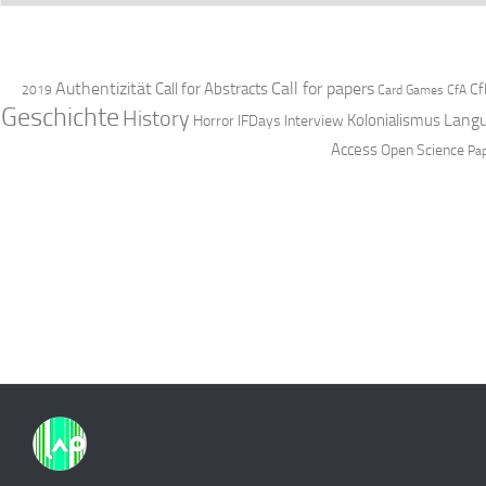
Authentizität
Call for papers
Call for Abstracts
Cf
2019
Card Games
CfA
Geschichte
History
Langu
Kolonialismus
Horror
IFDays
Interview
Access
Open Science
Pa