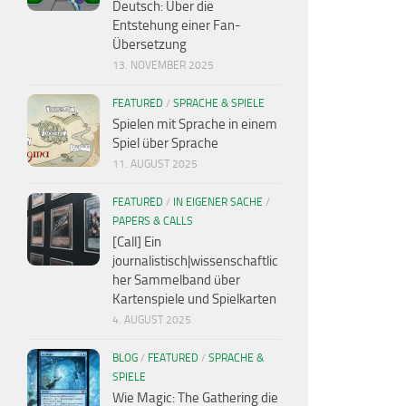
Deutsch: Über die
Entstehung einer Fan-
Übersetzung
13. NOVEMBER 2025
FEATURED
/
SPRACHE & SPIELE
Spielen mit Sprache in einem
Spiel über Sprache
11. AUGUST 2025
FEATURED
/
IN EIGENER SACHE
/
PAPERS & CALLS
[Call] Ein
journalistisch|wissenschaftlic
her Sammelband über
Kartenspiele und Spielkarten
4. AUGUST 2025
BLOG
/
FEATURED
/
SPRACHE &
SPIELE
Wie Magic: The Gathering die