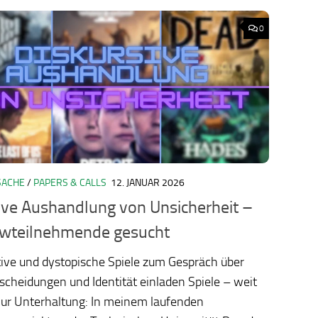
0
SACHE
/
PAPERS & CALLS
12. JANUAR 2026
ology.org/ludo2026/
ive Aushandlung von Unsicherheit –
ewteilnehmende gesucht
tive und dystopische Spiele zum Gespräch über
scheidungen und Identität einladen Spiele – weit
nur Unterhaltung: In meinem laufenden