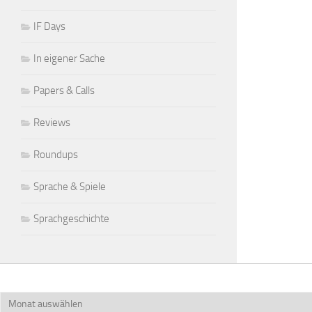
IF Days
In eigener Sache
Papers & Calls
Reviews
Roundups
Sprache & Spiele
Sprachgeschichte
Archiv