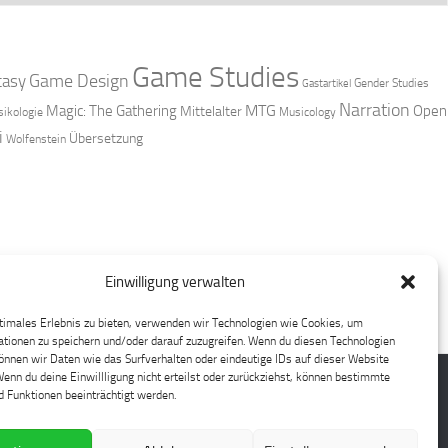
Game Studies
Game Design
tasy
Gender Studies
Gastartikel
Narration
MTG
Magic: The Gathering
Open
Mittelalter
ikologie
Musicology
i
Übersetzung
Wolfenstein
Einwilligung verwalten
timales Erlebnis zu bieten, verwenden wir Technologien wie Cookies, um
tionen zu speichern und/oder darauf zuzugreifen. Wenn du diesen Technologien
nnen wir Daten wie das Surfverhalten oder eindeutige IDs auf dieser Website
Wenn du deine Einwillligung nicht erteilst oder zurückziehst, können bestimmte
 Funktionen beeinträchtigt werden.