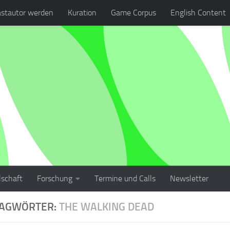
stautor werden
Kuration
Game Corpus
English Content
lschaft
Forschung
Termine und Calls
Newsletter
LAGWÖRTER:
THE WALKING DEAD