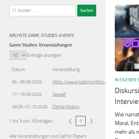
Suchen
nach:
NÄCHSTE GAME-STUDIES-EVENTS
Game Studies-Veranstaltungen
Einträge anzeigen
Datum
Veranstaltung
IN EIGENER 
06.-08.08.2026
https://www.ludomuhttps://www.ludomusic
Diskurs
17.-19.09.2026
Gewalt
Intervi
28.09.-01.10.2026
Digital History
Wie narra
1 bis 3 von 3 Einträgen
❮
1
❯
Moral, Ent
mehr als 
Alle Veranstaltungen und Call for Papers