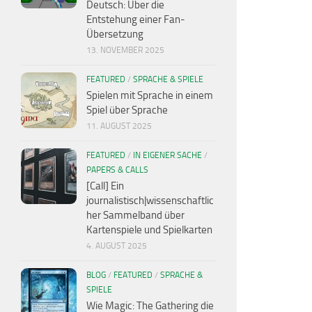
Deutsch: Über die
Entstehung einer Fan-
Übersetzung
13. NOVEMBER 2025
FEATURED
/
SPRACHE & SPIELE
Spielen mit Sprache in einem
Spiel über Sprache
11. AUGUST 2025
FEATURED
/
IN EIGENER SACHE
/
PAPERS & CALLS
[Call] Ein
journalistisch|wissenschaftlic
her Sammelband über
Kartenspiele und Spielkarten
4. AUGUST 2025
BLOG
/
FEATURED
/
SPRACHE &
SPIELE
Wie Magic: The Gathering die