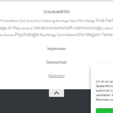
SCHLAGWÖRTER
Final Fan
P
Colonialism
Film Design
Dark Souls
Emoji
Erzählung
Etymologie
Fallout
Literaturwissenschaft
ludomusicology
age At Play
Ludomus
Literature
Psychologie
Shin Megami Tense
Psychology
Sammelband
per
Persona
Impressum
Datenschutz
Mastodon
Um dir ein op
Geräteinforma
zustimmst, kö
verarbeiten. 
Merkmale und