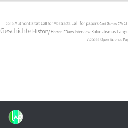
Authentizität
Call for papers
Call for Abstracts
Cf
2019
Card Games
CfA
Geschichte
History
Langu
Kolonialismus
Horror
IFDays
Interview
Access
Open Science
Pa