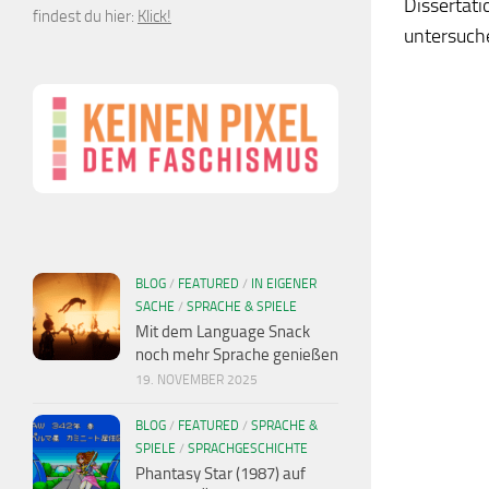
Dissertati
findest du hier:
Klick!
untersuche
BLOG
/
FEATURED
/
IN EIGENER
SACHE
/
SPRACHE & SPIELE
Mit dem Language Snack
noch mehr Sprache genießen
19. NOVEMBER 2025
BLOG
/
FEATURED
/
SPRACHE &
SPIELE
/
SPRACHGESCHICHTE
Phantasy Star (1987) auf