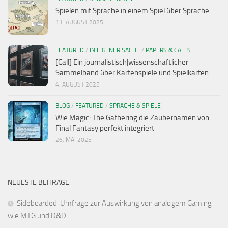
Spielen mit Sprache in einem Spiel über Sprache
11. AUGUST 2025
FEATURED
/
IN EIGENER SACHE
/
PAPERS & CALLS
[Call] Ein journalistisch|wissenschaftlicher
Sammelband über Kartenspiele und Spielkarten
4. AUGUST 2025
BLOG
/
FEATURED
/
SPRACHE & SPIELE
Wie Magic: The Gathering die Zaubernamen von
Final Fantasy perfekt integriert
26. MAI 2025
NEUESTE BEITRÄGE
Sideboarded: Umfrage zur Auswirkung von analogem Gaming
wie MTG und D&D