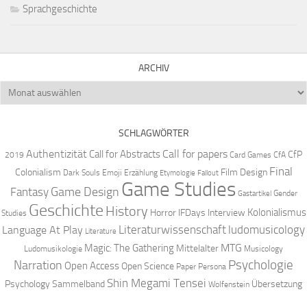
Sprachgeschichte
ARCHIV
Archiv
SCHLAGWÖRTER
Authentizität
Call for papers
Call for Abstracts
CfP
2019
Card Games
CfA
Final
Colonialism
Film Design
Dark Souls
Emoji
Erzählung
Etymologie
Fallout
Game Studies
Game Design
Fantasy
Gender
Gastartikel
Geschichte
History
Kolonialismus
Horror
IFDays
Interview
Studies
Literaturwissenschaft
ludomusicology
Language At Play
Literature
MTG
Magic: The Gathering
Mittelalter
Ludomusikologie
Musicology
Narration
Psychologie
Open Access
Open Science
Paper
Persona
Shin Megami Tensei
Psychology
Sammelband
Übersetzung
Wolfenstein