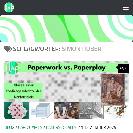
Zum Inhalt springen
SCHLAGWÖRTER:
SIMON HUBER
2
BLOG
/
CARD GAMES
/
PAPERS & CALLS
11. DEZEMBER 2025