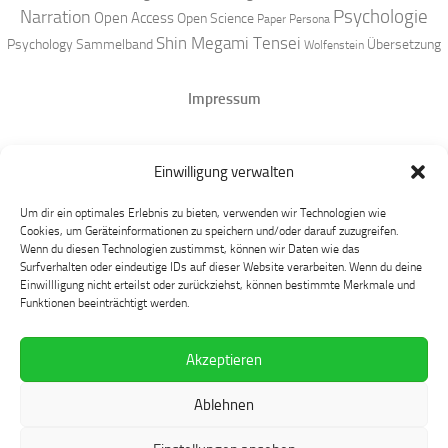
Narration
Psychologie
Open Access
Open Science
Paper
Persona
Shin Megami Tensei
Psychology
Sammelband
Übersetzung
Wolfenstein
Impressum
Datenschutz
Einwilligung verwalten
Mastodon
Um dir ein optimales Erlebnis zu bieten, verwenden wir Technologien wie
Cookies, um Geräteinformationen zu speichern und/oder darauf zuzugreifen.
Wenn du diesen Technologien zustimmst, können wir Daten wie das
Surfverhalten oder eindeutige IDs auf dieser Website verarbeiten. Wenn du deine
Einwillligung nicht erteilst oder zurückziehst, können bestimmte Merkmale und
Funktionen beeinträchtigt werden.
Akzeptieren
Language at Play © 2026. Alle Rechte vorbehalten.
Ablehnen
Präsentiert von
- Entworfen mit dem
Hueman-Theme