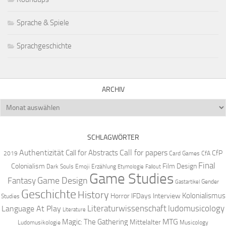
Sprache & Spiele
Sprachgeschichte
ARCHIV
Archiv
SCHLAGWÖRTER
Authentizität
Call for papers
Call for Abstracts
CfP
2019
Card Games
CfA
Final
Colonialism
Film Design
Dark Souls
Emoji
Erzählung
Etymologie
Fallout
Game Studies
Game Design
Fantasy
Gender
Gastartikel
Geschichte
History
Kolonialismus
Horror
IFDays
Interview
Studies
Literaturwissenschaft
ludomusicology
Language At Play
Literature
MTG
Magic: The Gathering
Mittelalter
Ludomusikologie
Musicology