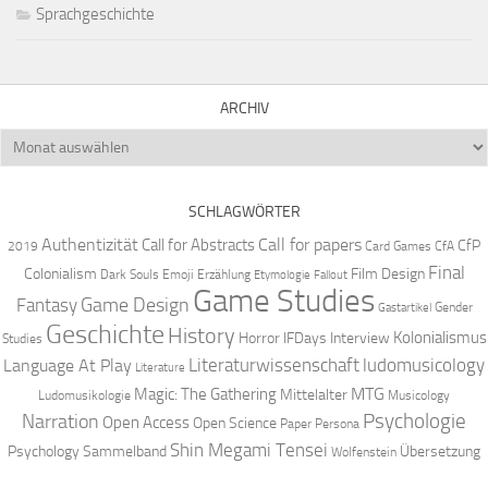
Sprachgeschichte
ARCHIV
Archiv
SCHLAGWÖRTER
Authentizität
Call for papers
Call for Abstracts
CfP
2019
Card Games
CfA
Final
Colonialism
Film Design
Dark Souls
Emoji
Erzählung
Etymologie
Fallout
Game Studies
Game Design
Fantasy
Gender
Gastartikel
Geschichte
History
Kolonialismus
Horror
IFDays
Interview
Studies
Literaturwissenschaft
ludomusicology
Language At Play
Literature
MTG
Magic: The Gathering
Mittelalter
Ludomusikologie
Musicology
Narration
Psychologie
Open Access
Open Science
Paper
Persona
Shin Megami Tensei
Psychology
Sammelband
Übersetzung
Wolfenstein