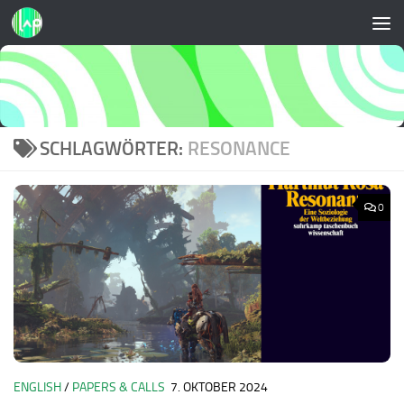
Zum Inhalt springen
SCHLAGWÖRTER:
RESONANCE
0
ENGLISH
/
PAPERS & CALLS
7. OKTOBER 2024