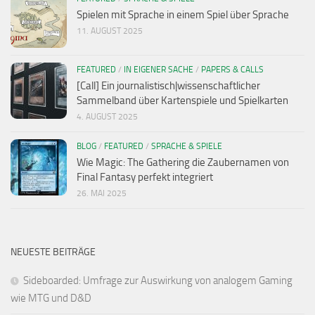
Spielen mit Sprache in einem Spiel über Sprache
11. AUGUST 2025
FEATURED
/
IN EIGENER SACHE
/
PAPERS & CALLS
[Call] Ein journalistisch|wissenschaftlicher
Sammelband über Kartenspiele und Spielkarten
4. AUGUST 2025
BLOG
/
FEATURED
/
SPRACHE & SPIELE
Wie Magic: The Gathering die Zaubernamen von
Final Fantasy perfekt integriert
26. MAI 2025
NEUESTE BEITRÄGE
Sideboarded: Umfrage zur Auswirkung von analogem Gaming
wie MTG und D&D