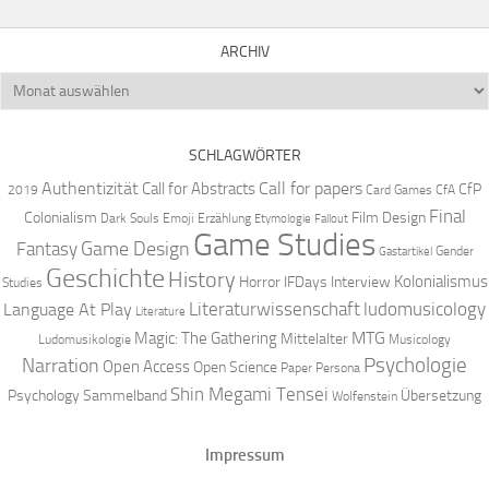
ARCHIV
Archiv
SCHLAGWÖRTER
Authentizität
Call for papers
Call for Abstracts
CfP
2019
Card Games
CfA
Final
Colonialism
Film Design
Dark Souls
Emoji
Erzählung
Etymologie
Fallout
Game Studies
Game Design
Fantasy
Gender
Gastartikel
Geschichte
History
Kolonialismus
Horror
IFDays
Interview
Studies
Literaturwissenschaft
ludomusicology
Language At Play
Literature
MTG
Magic: The Gathering
Mittelalter
Ludomusikologie
Musicology
Narration
Psychologie
Open Access
Open Science
Paper
Persona
Shin Megami Tensei
Psychology
Sammelband
Übersetzung
Wolfenstein
Impressum