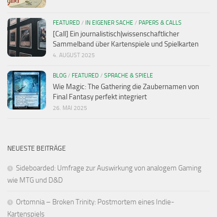
FEATURED
/
IN EIGENER SACHE
/
PAPERS & CALLS
[Call] Ein journalistisch|wissenschaftlicher
Sammelband über Kartenspiele und Spielkarten
4. AUGUST 2025
BLOG
/
FEATURED
/
SPRACHE & SPIELE
Wie Magic: The Gathering die Zaubernamen von
Final Fantasy perfekt integriert
26. MAI 2025
NEUESTE BEITRÄGE
Sideboarded: Umfrage zur Auswirkung von analogem Gaming
wie MTG und D&D
Ortomnia – Broken Trinity: Postmortem eines Indie-
Kartenspiels