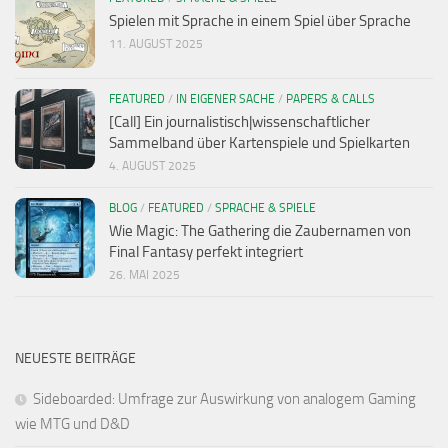
Spielen mit Sprache in einem Spiel über Sprache
11. AUGUST 2025
FEATURED
/
IN EIGENER SACHE
/
PAPERS & CALLS
[Call] Ein journalistisch|wissenschaftlicher
Sammelband über Kartenspiele und Spielkarten
4. AUGUST 2025
BLOG
/
FEATURED
/
SPRACHE & SPIELE
Wie Magic: The Gathering die Zaubernamen von
Final Fantasy perfekt integriert
26. MAI 2025
NEUESTE BEITRÄGE
Sideboarded: Umfrage zur Auswirkung von analogem Gaming
wie MTG und D&D