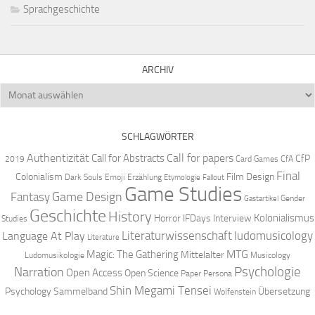
Sprachgeschichte
ARCHIV
Archiv
SCHLAGWÖRTER
Authentizität
Call for papers
Call for Abstracts
CfP
2019
Card Games
CfA
Final
Colonialism
Film Design
Dark Souls
Emoji
Erzählung
Etymologie
Fallout
Game Studies
Game Design
Fantasy
Gender
Gastartikel
Geschichte
History
Kolonialismus
Horror
IFDays
Interview
Studies
Literaturwissenschaft
ludomusicology
Language At Play
Literature
MTG
Magic: The Gathering
Mittelalter
Ludomusikologie
Musicology
Narration
Psychologie
Open Access
Open Science
Paper
Persona
Shin Megami Tensei
Psychology
Sammelband
Übersetzung
Wolfenstein