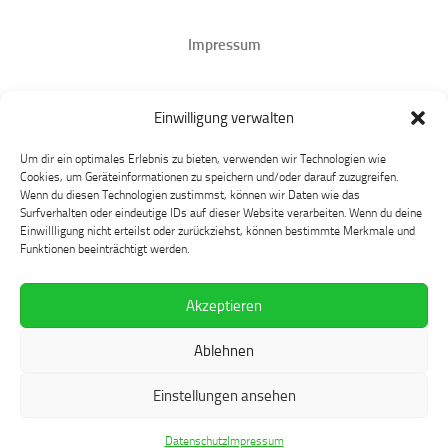
Impressum
Datenschutz
Einwilligung verwalten
Mastodon
Um dir ein optimales Erlebnis zu bieten, verwenden wir Technologien wie
Cookies, um Geräteinformationen zu speichern und/oder darauf zuzugreifen.
Wenn du diesen Technologien zustimmst, können wir Daten wie das
Surfverhalten oder eindeutige IDs auf dieser Website verarbeiten. Wenn du deine
Einwillligung nicht erteilst oder zurückziehst, können bestimmte Merkmale und
Funktionen beeinträchtigt werden.
Akzeptieren
Language at Play © 2026. Alle Rechte vorbehalten.
Ablehnen
Präsentiert von
- Entworfen mit dem
Hueman-Theme
Einstellungen ansehen
Datenschutz
Impressum