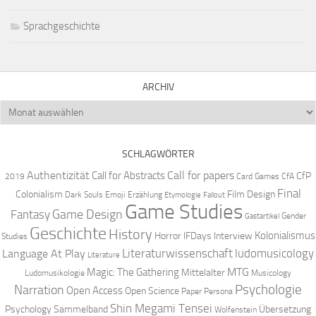
Sprachgeschichte
ARCHIV
Archiv
SCHLAGWÖRTER
Authentizität
Call for papers
Call for Abstracts
CfP
2019
Card Games
CfA
Final
Colonialism
Film Design
Dark Souls
Emoji
Erzählung
Etymologie
Fallout
Game Studies
Game Design
Fantasy
Gender
Gastartikel
Geschichte
History
Kolonialismus
Horror
IFDays
Interview
Studies
Literaturwissenschaft
ludomusicology
Language At Play
Literature
MTG
Magic: The Gathering
Mittelalter
Ludomusikologie
Musicology
Narration
Psychologie
Open Access
Open Science
Paper
Persona
Shin Megami Tensei
Psychology
Sammelband
Übersetzung
Wolfenstein