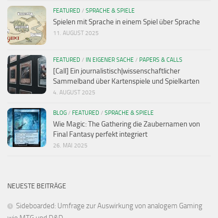
FEATURED
/
SPRACHE & SPIELE
Spielen mit Sprache in einem Spiel über Sprache
11. AUGUST 2025
FEATURED
/
IN EIGENER SACHE
/
PAPERS & CALLS
[Call] Ein journalistisch|wissenschaftlicher
Sammelband über Kartenspiele und Spielkarten
4. AUGUST 2025
BLOG
/
FEATURED
/
SPRACHE & SPIELE
Wie Magic: The Gathering die Zaubernamen von
Final Fantasy perfekt integriert
26. MAI 2025
NEUESTE BEITRÄGE
Sideboarded: Umfrage zur Auswirkung von analogem Gaming