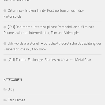
wie MTG und D&D
Ortomnia – Broken Trinity: Postmortem eines Indie-
Kartenspiels
[Call] Backrooms. Interdisziplinäre Perspektiven auf liminale
Räume zwischen Internetkultur, Film und Videospiel
„My words are stone!“ – Sprechakttheoretische Betrachtung der
Zaubersprüche in „Black Book“
[Call] Tactical-Espionage-Studies zu 40 Jahren Metal Gear
KATEGORIEN
Blog
Card Games