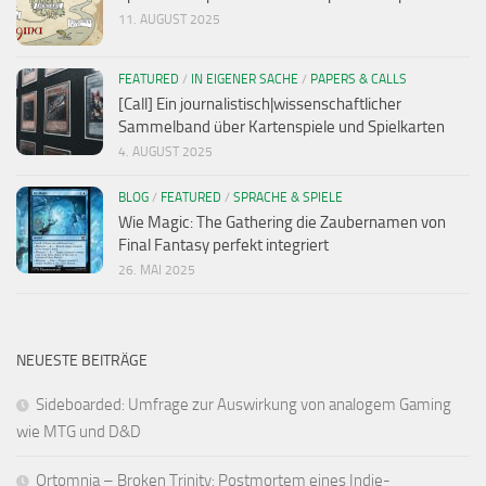
11. AUGUST 2025
FEATURED
/
IN EIGENER SACHE
/
PAPERS & CALLS
[Call] Ein journalistisch|wissenschaftlicher
Sammelband über Kartenspiele und Spielkarten
4. AUGUST 2025
BLOG
/
FEATURED
/
SPRACHE & SPIELE
Wie Magic: The Gathering die Zaubernamen von
Final Fantasy perfekt integriert
26. MAI 2025
NEUESTE BEITRÄGE
Sideboarded: Umfrage zur Auswirkung von analogem Gaming
wie MTG und D&D
Ortomnia – Broken Trinity: Postmortem eines Indie-