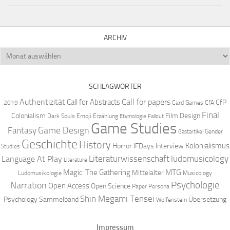
ARCHIV
Archiv
SCHLAGWÖRTER
Authentizität
Call for papers
Call for Abstracts
CfP
2019
Card Games
CfA
Final
Colonialism
Film Design
Dark Souls
Emoji
Erzählung
Etymologie
Fallout
Game Studies
Game Design
Fantasy
Gender
Gastartikel
Geschichte
History
Kolonialismus
Horror
IFDays
Interview
Studies
Literaturwissenschaft
ludomusicology
Language At Play
Literature
MTG
Magic: The Gathering
Mittelalter
Ludomusikologie
Musicology
Narration
Psychologie
Open Access
Open Science
Paper
Persona
Shin Megami Tensei
Psychology
Sammelband
Übersetzung
Wolfenstein
Impressum