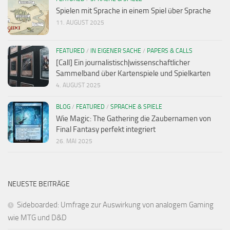
Spielen mit Sprache in einem Spiel über Sprache
11. AUGUST 2025
FEATURED
/
IN EIGENER SACHE
/
PAPERS & CALLS
[Call] Ein journalistisch|wissenschaftlicher
Sammelband über Kartenspiele und Spielkarten
4. AUGUST 2025
BLOG
/
FEATURED
/
SPRACHE & SPIELE
Wie Magic: The Gathering die Zaubernamen von
Final Fantasy perfekt integriert
26. MAI 2025
NEUESTE BEITRÄGE
Sideboarded: Umfrage zur Auswirkung von analogem Gaming
wie MTG und D&D