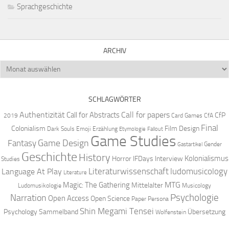
Sprachgeschichte
ARCHIV
Archiv
SCHLAGWÖRTER
Authentizität
Call for papers
Call for Abstracts
CfP
2019
Card Games
CfA
Final
Colonialism
Film Design
Dark Souls
Emoji
Erzählung
Etymologie
Fallout
Game Studies
Game Design
Fantasy
Gender
Gastartikel
Geschichte
History
Kolonialismus
Horror
IFDays
Interview
Studies
Literaturwissenschaft
ludomusicology
Language At Play
Literature
MTG
Magic: The Gathering
Mittelalter
Ludomusikologie
Musicology
Narration
Psychologie
Open Access
Open Science
Paper
Persona
Shin Megami Tensei
Psychology
Sammelband
Übersetzung
Wolfenstein