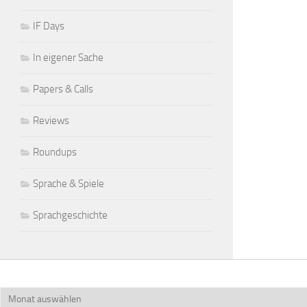
IF Days
In eigener Sache
Papers & Calls
Reviews
Roundups
Sprache & Spiele
Sprachgeschichte
Archiv