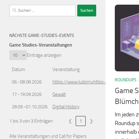
Suchen
nach:
NÄCHSTE GAME-STUDIES-EVENTS
Game Studies-Veranstaltungen
Einträge anzeigen
Datum
Veranstaltung
ROUNDUPS
06.-08.08.2026
https://www.ludomuhttps://www.ludomusic
Game St
17.-19.09.2026
Gewalt
Blümch
28.09.-01.10.2026
Digital History
Im jeden 
1 bis 3 von 3 Einträgen
❮
1
❯
Roundup s
innerhalb 
Alle Veranstaltungen und Call for Papers