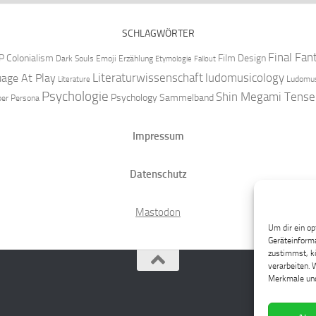
SCHLAGWÖRTER
Final Fan
P
Colonialism
Film Design
Dark Souls
Emoji
Erzählung
Etymologie
Fallout
Literaturwissenschaft
ludomusicology
age At Play
Ludomus
Literature
Psychologie
Shin Megami Tense
Psychology
Sammelband
per
Persona
Impressum
Datenschutz
Mastodon
Um dir ein op
Geräteinforma
zustimmst, kö
verarbeiten. 
Merkmale und