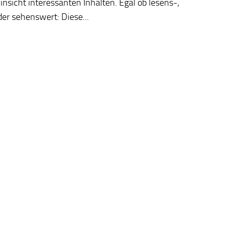
Hinsicht interessanten Inhalten. Egal ob lesens-,
er sehenswert: Diese...