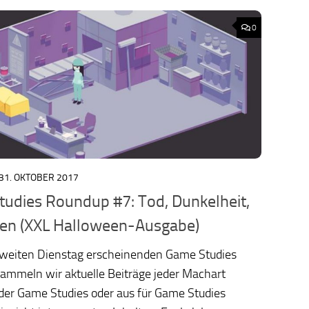
0
31. OKTOBER 2017
ology.org/ludo2026/
udies Roundup #7: Tod, Dunkelheit,
en (XXL Halloween-Ausgabe)
zweiten Dienstag erscheinenden Game Studies
ammeln wir aktuelle Beiträge jeder Machart
der Game Studies oder aus für Game Studies