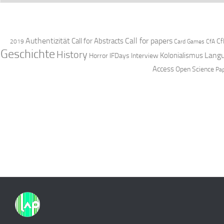
Authentizität
Call for papers
Call for Abstracts
Cf
2019
Card Games
CfA
Geschichte
History
Langu
Kolonialismus
Horror
IFDays
Interview
Access
Open Science
Pa