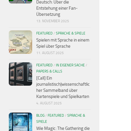
Deutsch: Über die
Entstehung einer Fan-
Übersetzung
13. NOVEMBER 2025
FEATURED
/
SPRACHE & SPIELE
Spielen mit Sprache in einem
Spiel über Sprache
11. AUGUST 2025
FEATURED
/
IN EIGENER SACHE
/
PAPERS & CALLS
[Call] Ein
journalistisch|wissenschaftlic
her Sammelband über
Kartenspiele und Spielkarten
4. AUGUST 2025
BLOG
/
FEATURED
/
SPRACHE &
SPIELE
Wie Magic: The Gathering die