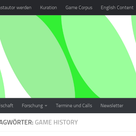
stautor werden
Kuration
Game Corpus
English Content
lschaft
Forschung
Termine und Calls
Newsletter
LAGWÖRTER:
GAME HISTORY