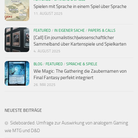
Spielen mit Sprache in einem Spiel über Sprache
11. AUGUST 2025
FEATURED
/
IN EIGENER SACHE
/
PAPERS & CALLS
[Call] Ein journalistisch|wissenschaftlicher
Sammelband über Kartenspiele und Spielkarten
4. AUGUST 2025
BLOG
/
FEATURED
/
SPRACHE & SPIELE
Wie Magic: The Gathering die Zaubernamen von
Final Fantasy perfekt integriert
26. MAI 2025
NEUESTE BEITRÄGE
Sideboarded: Umfrage zur Auswirkung von analogem Gaming
wie MTG und D&D