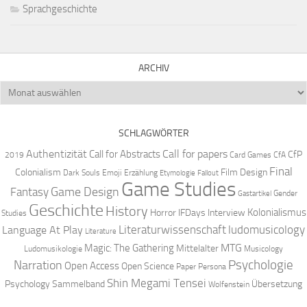
Sprachgeschichte
ARCHIV
Archiv
SCHLAGWÖRTER
Authentizität
Call for papers
Call for Abstracts
CfP
2019
Card Games
CfA
Final
Colonialism
Film Design
Dark Souls
Emoji
Erzählung
Etymologie
Fallout
Game Studies
Game Design
Fantasy
Gender
Gastartikel
Geschichte
History
Kolonialismus
Horror
IFDays
Interview
Studies
Literaturwissenschaft
ludomusicology
Language At Play
Literature
MTG
Magic: The Gathering
Mittelalter
Ludomusikologie
Musicology
Narration
Psychologie
Open Access
Open Science
Paper
Persona
Shin Megami Tensei
Psychology
Sammelband
Übersetzung
Wolfenstein